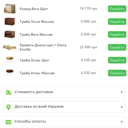
18 170
грн
Комод Вега Щит
Перейти
6 400
грн
Тумба Тесса Массив
Перейти
6 260
грн
Тумба Вега Массив
Перейти
Кровать Диана щит / Diana
22 490
грн
Перейти
Estella
4 220
грн
Тумба Атлас Щит
Перейти
4 520
грн
Тумба Атлас Массив
Перейти
Стоимость доставки
Киев
до
9999 грн. -
400 грн.
Доставка по всей Украине
Киев
от
9999 грн - БЕСПЛАТНО
Киев пригород +30 грн\км
✓
Новая почта
Способы оплаты
✓
Деливери
✓
Автолюкс