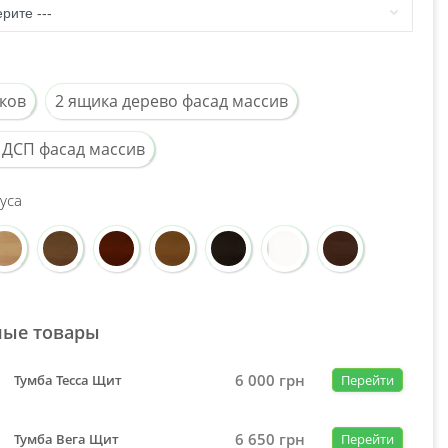
ков
2 ящика дерево фасад массив
 ДСП фасад массив
уса
ные товары
6 000
грн
Тумба Тесса Щит
Перейти
6 650
грн
Тумба Вега Щит
Перейти