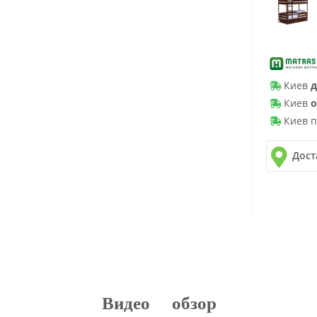
Киев
д
Киев
о
Киев п
Дост
✓
Новая 
✓
Делив
✓
Автол
Видео обзор