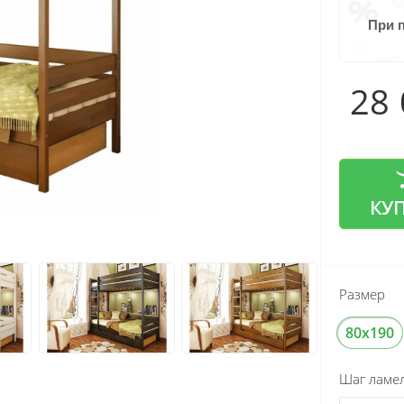
При 
28
КУ
Размер
80x190
Шаг ламе