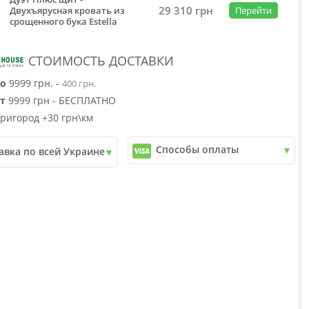
29 310
грн
Двухъярусная кровать из
Перейти
срощенного бука Estella
СТОИМОСТЬ ДОСТАВКИ
о
9999 грн. -
400 грн.
т
9999 грн - БЕСПЛАТНО
ригород +30 грн\км
Способы оплаты
авка по всей Украине
✓
Наличный расчет
почта
✓
Безналичный расчет
ери
✓
Наложенный платеж
юкс
✓
Оплата частями
✓
Подробнее