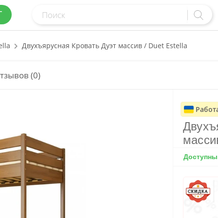
Г
ella
Двухъярусная Кровать Дуэт массив / Duet Estella
тзывов (0)
Работ
Двухъ
массив
Доступный