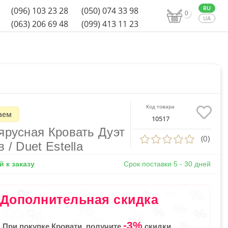
(096) 103 23 28
(050) 074 33 98
0
(063) 206 69 48
(099) 413 11 23
Код товара
аем
10517
ярусная Кровать Дуэт
(0)
 / Duet Estella
 к заказу
Срок поставки 5 - 30 дней
Дополнительная скидка
-3%
При покупке Кровати, получите
скидки