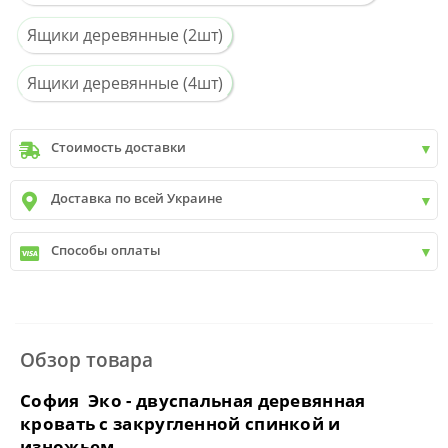
Ящики деревянные (2шт)
Ящики деревянные (4шт)
Стоимость доставки
Киев
до
9999 грн. -
400 грн.
Доставка по всей Украине
Киев
от
9999 грн - БЕСПЛАТНО
Киев пригород +30 грн\км
✓
Новая почта
Способы оплаты
✓
Деливери
✓
Автолюкс
✓
Наличный расчет
✓
Безналичный расчет
✓
Наложенный платеж
✓
Оплата частями
Обзор товара
✓
Подробнее
София Эко - двуспальная деревянная
кровать с закругленной спинкой и
изножьем.