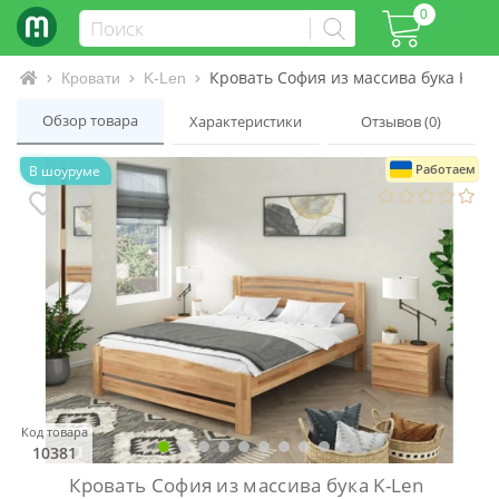
0
Кровать София из массива бука K-Le
Интернет-магазин матрасов и кроватей
Кровати
K-Len
Обзор товара
Характеристики
Отзывов (0)
Работаем
В шоуруме
Код товара
10381
Кровать София из массива бука K-Len