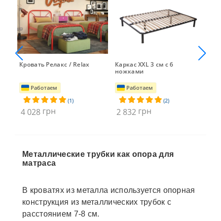
Кровать Релакс / Relax
Каркас XXL 3 см с 6
Кар
ножками
но
Работаем
Работаем
(1)
(2)
грн
грн
4 028
2 832
2 
Металлические трубки как опора для
матраса
В кроватях из металла используется опорная
конструкция из металлических трубок с
расстоянием 7-8 см.