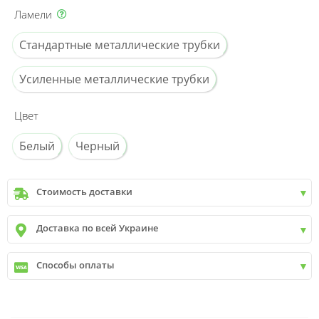
Ламели
Стандартные металлические трубки
Усиленные металлические трубки
Цвет
Белый
Черный
Стоимость доставки
Киев
до
9999 грн. -
400 грн.
Доставка по всей Украине
Киев
от
9999 грн - БЕСПЛАТНО
Киев пригород +30 грн\км
✓
Новая почта
Способы оплаты
✓
Деливери
✓
Автолюкс
✓
Наличный расчет
✓
Безналичный расчет
✓
Наложенный платеж