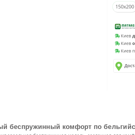
150x200
Киев
д
Киев
о
Киев п
Дост
✓
Новая 
✓
Делив
✓
Автол
ный беспружинный комфорт по бельгий