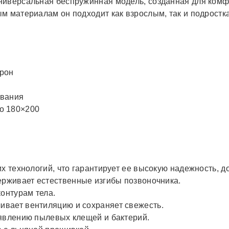
иверсальная беспружинная модель, созданная для комфо
м материалам он подходит как взрослым, так и подрост
орон
ования
о 180×200
х технологий, что гарантирует ее высокую надежность, д
рживает естественные изгибы позвоночника.
онтурам тела.
ивает вентиляцию и сохраняет свежесть.
явлению пылевых клещей и бактерий.