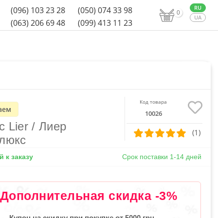
(096) 103 23 28
(050) 074 33 98
0
(063) 206 69 48
(099) 413 11 23
Код товара
аем
10026
 Lier / Лиер
(1)
люкс
 к заказу
Срок поставки 1-14 дней
Дополнительная скидка -3%
Купон на скидку при покупке от 5000 грн.