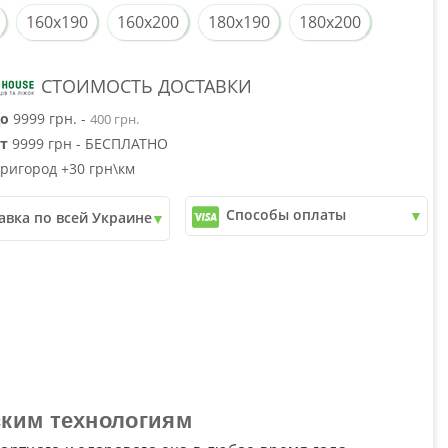
160x190
160x200
180x190
180x200
СТОИМОСТЬ ДОСТАВКИ
о
9999 грн. -
400 грн.
т
9999 грн - БЕСПЛАТНО
ригород +30 грн\км
Способы оплаты
авка по всей Украине
✓
Наличный расчет
почта
✓
Безналичный расчет
ери
✓
Наложенный платеж
юкс
✓
Оплата частями
✓
Подробнее
ским технологиям