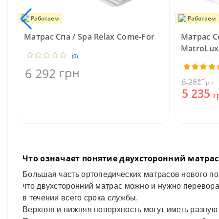
Работаем
Работаем
Матрас Спа / Spa Relax Come-For
Mатрас С
MatroLux
(0)
грн
6 292
6 282
грн
5 235
г
Что означает понятие двухсторонний матра
Большая часть ортопедических матрасов нового п
что двухсторонний матрас можно и нужно перевор
в течении всего срока службы.
Верхняя и нижняя поверхность могут иметь разную