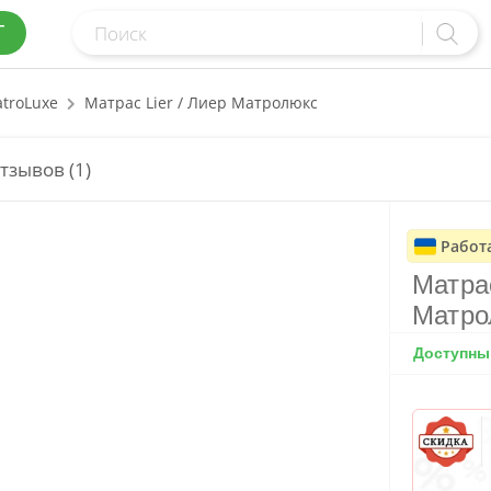
Г
troLuxe
Матрас Lier / Лиер Матролюкс
тзывов (1)
Работ
Матрас
Матро
Доступный