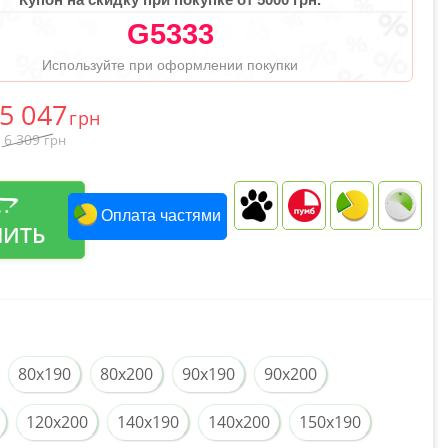
G5333
Используйте при оформлении покупки
5 047
грн
6 309
грн
Оплата частями
ПИТЬ
80x190
80x200
90x190
90x200
120x200
140x190
140x200
150x190