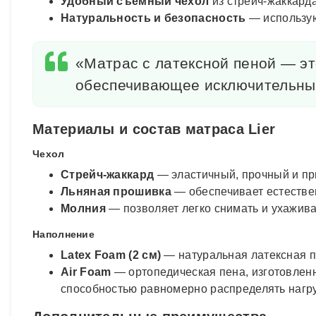
Удобный съемный чехол
из стрейч-жаккард
Натуральность и безопасность
— использую
«Матрас с латексной пеной — эт
обеспечивающее исключительный
Материалы и состав матраса Lier
Чехол
Стрейч-жаккард
— эластичный, прочный и пр
Льняная прошивка
— обеспечивает естестве
Молния
— позволяет легко снимать и ухажива
Наполнение
Latex Foam (2 см)
— натуральная латексная п
Air Foam
— ортопедическая пена, изготовленн
способностью равномерно распределять нагру