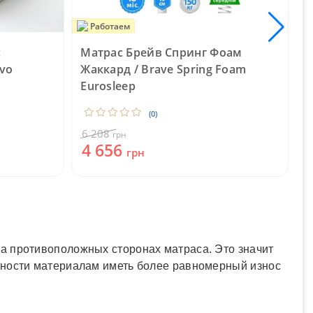
Работаем
с
Матрас Брейв Спринг Фоам
М
avo
Жаккард / Brave Spring Foam
Eurosleep
6
(0)
6 208
грн
4 656
грн
а противоположных сторонах матраса. Это значит
жности материалам иметь более равномерный износ