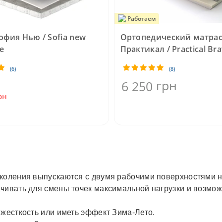
Работаем
офия Нью / Sofia new
Ортопедический матра
e
Практикал / Practical Br
(6)
(8)
грн
6 250
рн
с
околения выпускаются с двумя рабочими поверхностями н
ачивать для смены точек максимальной нагрузки и возмо
 жесткость или иметь эффект Зима-Лето.