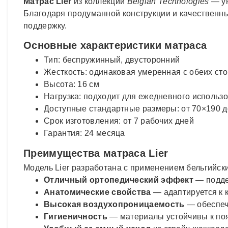
Матрас Lier
из коллекции
Belgian Technologies
— ун
Благодаря продуманной конструкции и качественны
поддержку.
Основные характеристики матраса
Тип: беспружинный, двусторонний
Жесткость: одинаковая умеренная с обеих ст
Высота: 16 см
Нагрузка: подходит для ежедневного использ
Доступные стандартные размеры: от 70×190 д
Срок изготовления: от 7 рабочих дней
Гарантия: 24 месяца
Преимущества матраса Lier
Модель Lier разработана с применением бельгийски
Отличный ортопедический эффект
— подде
Анатомические свойства
— адаптируется к к
Высокая воздухопроницаемость
— обеспеч
Гигиеничность
— материалы устойчивы к по