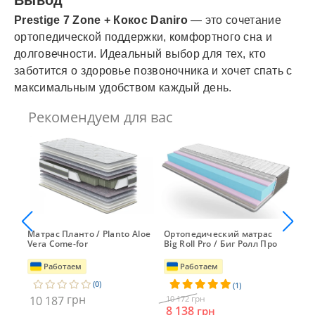
Вывод
Prestige 7 Zone + Кокос Daniro
— это сочетание
ортопедической поддержки, комфортного сна и
долговечности. Идеальный выбор для тех, кто
заботится о здоровье позвоночника и хочет спать с
максимальным удобством каждый день.
Рекомендуем для вас
oe
Матрас Планто / Planto Aloe
Ортопедический матрас
Ма
Vera Come-for
Big Roll Pro / Биг Ролл Про
Га
Работаем
Работаем
(0)
(1)
грн
грн
10 187
10 172
10
8 138
грн