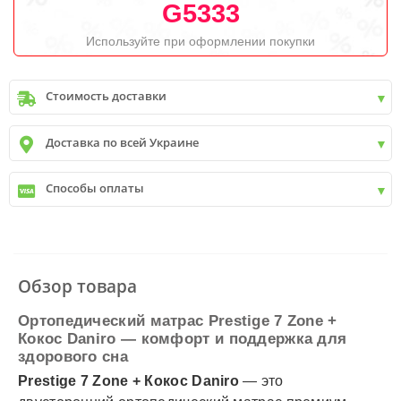
G5333
Используйте при оформлении покупки
Стоимость доставки
Киев
до
9999 грн. -
400 грн.
Доставка по всей Украине
Киев
от
9999 грн - БЕСПЛАТНО
Киев пригород +30 грн\км
✓
Новая почта
Способы оплаты
✓
Деливери
✓
Автолюкс
✓
Наличный расчет
✓
Безналичный расчет
✓
Наложенный платеж
✓
Оплата частями
Обзор товара
✓
Подробнее
Ортопедический матрас Prestige 7 Zone +
Кокос Daniro — комфорт и поддержка для
здорового сна
Prestige 7 Zone + Кокос Daniro
— это