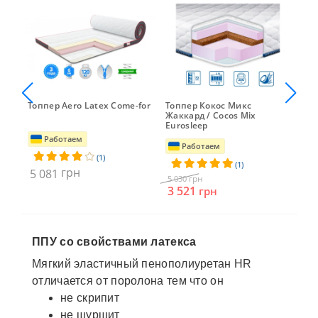
Топпер Aero Latex Come-for
Топпер Кокос Микс
Топ
Жаккард / Cocos Mix
Eurosleep
Работаем
Работаем
(1)
(1)
грн
5 081
5 
грн
5 030
3 521
грн
ППУ со свойствами латекса
Мягкий эластичный пенополиуретан HR
отличается от поролона тем что он
не скрипит
не шуршит