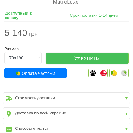
MatroLuxe
Доступный к
Срок поставки 1-14 дней
заказу
5 140
грн
Размер
КУПИТЬ
Оплата частями
Стоимость доставки
Киев
до
9999 грн. -
400 грн.
Доставка по всей Украине
Киев
от
9999 грн - БЕСПЛАТНО
Киев пригород +30 грн\км
✓
Новая почта
Способы оплаты
✓
Деливери