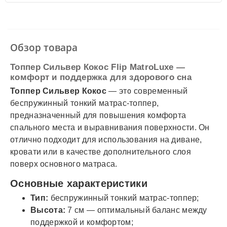
✓
Автолюкс
✓
Наличный расчет
✓
Безналичный расчет
✓
Наложенный платеж
✓
Оплата частями
Обзор товара
✓
Подробнее
Топпер Сильвер Кокос Flip MatroLuxe —
комфорт и поддержка для здорового сна
Топпер Сильвер Кокос
— это современный
беспружинный тонкий матрас-топпер,
предназначенный для повышения комфорта
спального места и выравнивания поверхности. Он
отлично подходит для использования на диване,
кровати или в качестве дополнительного слоя
поверх основного матраса.
Основные характеристики
Тип:
беспружинный тонкий матрас-топпер;
Высота:
7 см — оптимальный баланс между
поддержкой и комфортом;