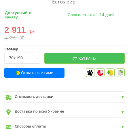
Eurosleep
Доступный к
Срок поставки 1-14 дней
заказу
2 911
грн
4 851
грн
Размер
КУПИТЬ
Оплата частями
Стоимость доставки
Киев
до
9999 грн. -
400 грн.
Доставка по всей Украине
Киев
от
9999 грн - БЕСПЛАТНО
Киев пригород +30 грн\км
✓
Новая почта
Способы оплаты
✓
Деливери