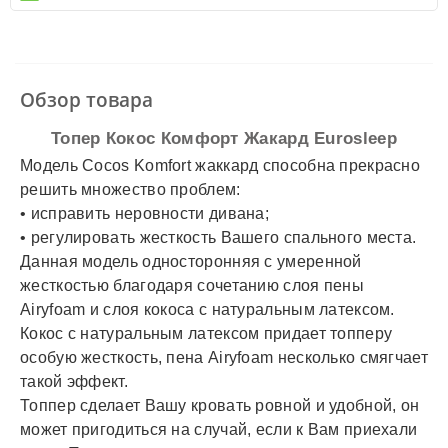
✓
Автолюкс
✓
Наличный расчет
✓
Безналичный расчет
✓
Наложенный платеж
✓
Оплата частями
Обзор товара
✓
Подробнее
Топер Кокос Комфорт Жакард Eurosleep
Модель Cocos Komfort жаккард способна прекрасно
решить множество проблем:
• исправить неровности дивана;
• регулировать жесткость Вашего спального места.
Данная модель односторонняя с умеренной
жесткостью благодаря сочетанию слоя пены
Airyfoam и слоя кокоса с натуральным латексом.
Кокос с натуральным латексом придает топперу
особую жесткость, пена Airyfoam несколько смягчает
такой эффект.
Топпер сделает Вашу кровать ровной и удобной, он
может пригодиться на случай, если к Вам приехали