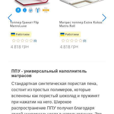
Топпер Гранат Flip
Матрас топпер Extra Kokos
Топ
MatroLuxe
Matro Roll
Три
Eur
Работаем
Работаем
(0)
(0)
грн
грн
4 818
4 818
4 7
2 
ППУ - универсальный наполнитель
матрасов
Стандартная синтетическая пористая пена,
состоит из простых полимеров, которые
вспенены как пористый шоколад и пружинят
при нажатии на него. Широкое
распространение ППУ получил благодаря