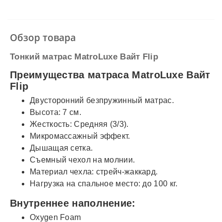
✓
Наличный расчет
✓
Безналичный расчет
✓
Наложенный платеж
✓
Оплата частями
Обзор товара
✓
Подробнее
Тонкий матрас MatroLuxe Вайт Flip
Преимущества матраса MatroLuxe Вайт
Flip
Двусторонний безпружинный матрас.
Высота: 7 см.
Жесткость: Средняя (3/3).
Микромассажный эффект.
Дышащая сетка.
Съемный чехол на молнии.
Материал чехла: стрейч-жаккард.
Нагрузка на спальное место: до 100 кг.
Внутреннее наполнение:
Oxygen Foam