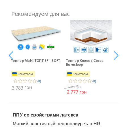
Рекомендуем для вас
oam
Топпер MaNi ТОППЕР - SOFT
Топпер Кокос / Cocos
Тон
Eurosleep
Sli
Работаем
Работаем
(0)
(0)
грн
грн
3 783
3 703
3 
2 777
грн
ППУ со свойствами латекса
Мягкий эластичный пенополиуретан HR