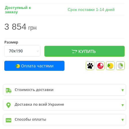
Доступный к
Срок поставки 1-14 дней
заказу
3 854
грн
Размер
КУПИТЬ
Оплата частями
Стоимость доставки
Киев
до
9999 грн. -
400 грн.
Доставка по всей Украине
Киев
от
9999 грн - БЕСПЛАТНО
Киев пригород +30 грн\км
✓
Новая почта
Способы оплаты
✓
Деливери
✓
Автолюкс