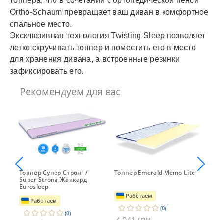
топпера, что в сочетании с ортопедической пеной
Ortho-Schaum превращает ваш диван в комфортное
спальное место.
Эксклюзивная технология Twisting Sleep позволяет
легко скручивать топпер и поместить его в место
для хранения дивана, а встроенные резинки
зафиксировать его.
Рекомендуем для вас
Топпер Супер Стронг /
Топпер Emerald Memo Lite
Топ
Super Strong Жаккард
Ма
Eurosleep
Работаем
Работаем
(0)
(0)
грн
4 041
4 0