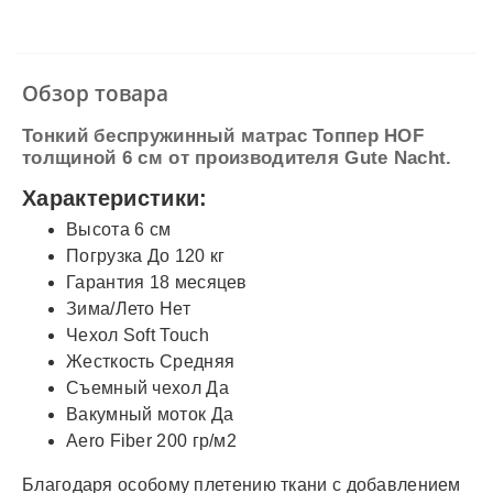
✓
Наличный расчет
✓
Безналичный расчет
✓
Наложенный платеж
✓
Оплата частями
Обзор товара
✓
Подробнее
Тонкий беспружинный матрас Топпер HOF
толщиной 6 см от производителя Gute Nacht.
Характеристики:
Высота 6 см
Погрузка До 120 кг
Гарантия 18 месяцев
Зима/Лето Нет
Чехол Soft Touch
Жесткость Средняя
Съемный чехол Да
Вакумный моток Да
Aero Fiber 200 гр/м2
Благодаря особому плетению ткани с добавлением