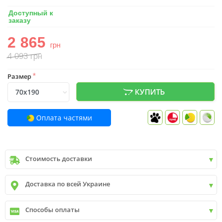
Доступный к
заказу
2 865
грн
4 093
грн
Размер
*
КУПИТЬ
Оплата частями
Стоимость доставки
Киев
до
9999 грн. -
400 грн.
Доставка по всей Украине
Киев
от
9999 грн - БЕСПЛАТНО
Киев пригород +30 грн\км
✓
Новая почта
Способы оплаты
✓
Деливери
✓
Автолюкс