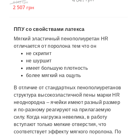
грн
4 043
3 
2 507
грн
ППУ со свойствами латекса
Мягкий эластичный пенополиуретан HR
отличается от поролона тем что он
не скрипит
не шуршит
имеет большую плотность
более мягкий на ощупь
В отличие от стандартных пенополиуретанов
структура высокоэластичной пены марки HR
неоднородна – ячейки имеют разный размер
и по-разному реагируют на прилагаемую
силу. Когда нагрузка невелика, в работу
вступают только мелкие отверстия, что
соответствует эффекту мягкого поролона. По