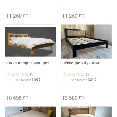
грн
грн
11 260
11 260
Юкка Kempas Бук щит
Ліжко Ірен бук щит
(0)
(0)
11995
12940
Код товару:
Код товару:
грн
грн
10 695
13 580