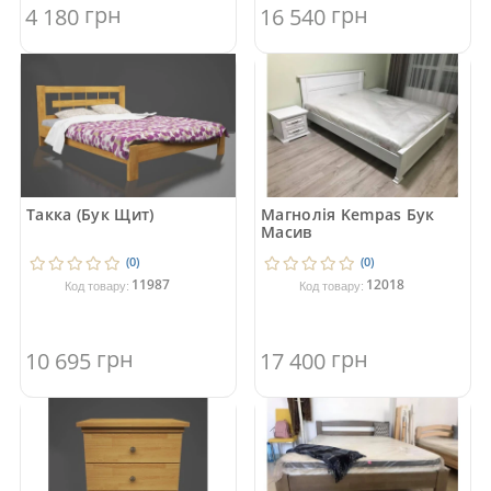
грн
грн
4 180
16 540
Такка (Бук Щит)
Магнолія Kempas Бук
Масив
(0)
(0)
11987
12018
Код товару:
Код товару:
грн
грн
10 695
17 400