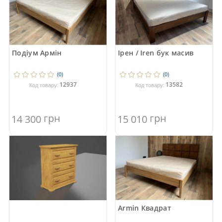
Подіум Армін
Ірен / Iren бук масив
(0)
(0)
12937
13582
Код товару:
Код товару:
грн
грн
14 300
15 010
Armin Квадрат