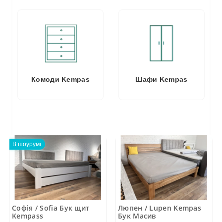
Комоди Kempas
Шафи Kempas
В шоурумі
Софія / Sofia Бук щит
Люпен / Lupen Kempas
Kempass
Бук Масив