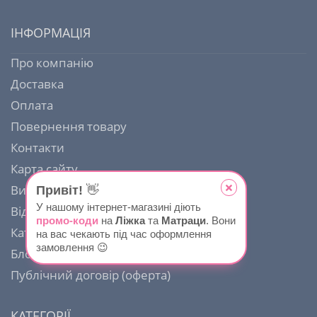
ІНФОРМАЦІЯ
Про компанію
Доставка
Оплата
Повернення товару
Контакти
Карта сайту
Виробники
Привіт!
👋
У нашому інтернет-магазині діють
Відгуки
промо-коди
на
Ліжка
та
Матраци
. Вони
Каталог тканин
на вас чекають під час оформлення
замовлення 😉
Блог
Публічний договір (оферта)
КАТЕГОРІЇ