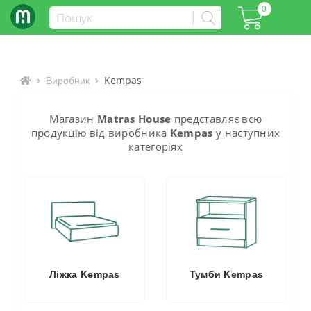
0
Kempas
Інтернет-магазин матраців та ліжок
Виробник
Магазин
Matras House
представляє всю
продукцію від виробника
Kempas
у наступних
категоріях
Ліжка Kempas
Тумби Kempas