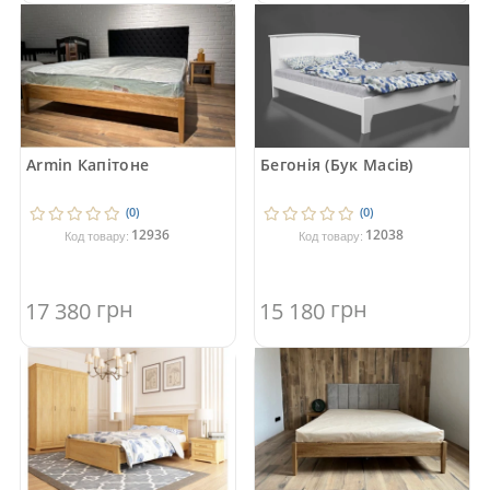
Armin Капітоне
Бегонія (Бук Масів)
(0)
(0)
12936
12038
Код товару:
Код товару:
грн
грн
17 380
15 180