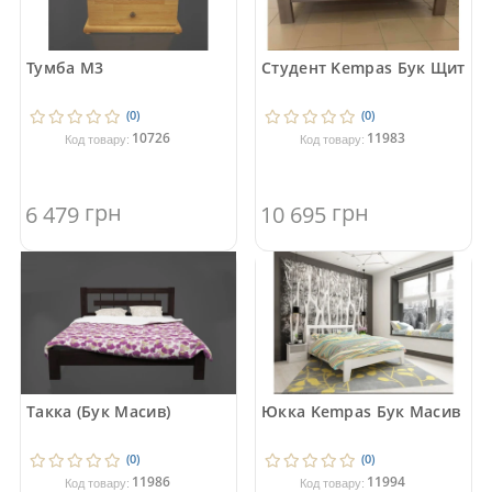
Тумба М3
Студент Kempas Бук Щит
(0)
(0)
10726
11983
Код товару:
Код товару:
грн
грн
6 479
10 695
Такка (Бук Масив)
Юкка Kempas Бук Масив
(0)
(0)
11986
11994
Код товару:
Код товару: