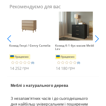
Рекомендуємо для вас
Комод Генрі / Genry Camelia
Комод К-1 бук масив Mebli
Ком
Lev
Фра
Працюємо
Працюємо
(0)
(0)
грн
грн
14 252
14 180
13
Меблі з натурального дерева
З незапам'ятних часів і до сьогоднішнього
дня найбільш універсальним і поширеним