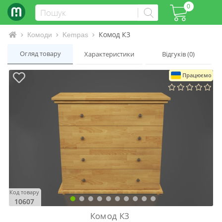
0
Комод К3
Інтернет-магазин матраців та ліжок
Комоди
Kempas
Огляд товару
Характеристики
Відгуків (0)
Працюємо
Код товару
10607
Комод К3