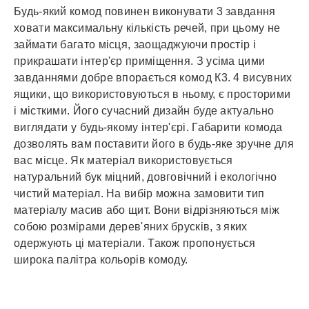
Будь-який комод повинен виконувати 3 завдання
ховати максимальну кількість речей, при цьому не
займати багато місця, заощаджуючи простір і
прикрашати інтер'єр приміщення.
З усіма цими
завданнями добре впорається комод К3.
4 висувних
ящики, що використовуються в ньому, є просторими
і місткими.
Його сучасний дизайн буде актуально
виглядати у будь-якому інтер'єрі.
Габарити комода
дозволять вам поставити його в будь-яке зручне для
вас місце.
Як матеріал використовується
натуральний бук міцний, довговічний і екологічно
чистий матеріал.
На вибір можна замовити тип
матеріалу масив або щит.
Вони відрізняються між
собою розмірами дерев'яних брусків, з яких
одержують ці матеріали.
Також пропонується
широка палітра кольорів комоду.