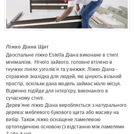
Ліжко Діана Щит
Двоспальне ліжко Estella Діана виконане в стилі
мінімалізм. Нічого зайвого, головне втілено в
гнучких лініях узголів'я та узніжжя. Ліжко Діана -
справжня знахідка для людей, які цінують вільний
простір, оскільки дана модель займає мало місця.
Відмінно підійде для інтер'єру, виконаного в
сучасному стилі.
Дерев'яне ліжко Діана виробляється з натурального
дерева: меблевого букового щита або масиву на
вибір. Також ліжко оснащене ламелевою
ортопедичною основою (з відстанню між ламелями
7 або 4 см).