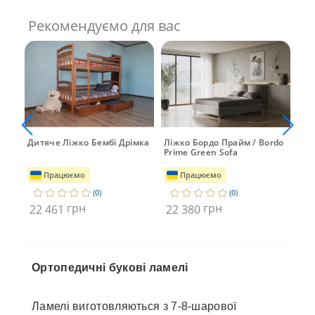
Рекомендуємо для вас
им
Дитяче Ліжко Бембі Дрімка
Ліжко Бордо Прайм / Bordo
Ліж
Prime Green Sofa
Man
Працюємо
Працюємо
(0)
(0)
грн
грн
22 461
22 380
22
Ортопедичні букові ламелі
Ламелі виготовляються з 7-8-шарової