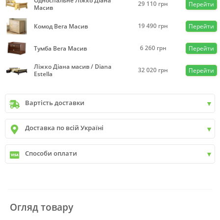
Односпальне Ліжко Діана
29 110
грн
Перейти
Масив
19 490
грн
Комод Вега Масив
Перейти
6 260
грн
Тумба Вега Масив
Перейти
Ліжко Діана масив / Diana
32 020
грн
Перейти
Estella
Вартість доставки
Київ
до
9999 грн. -
400 грн.
Доставка по всій Україні
Київ
від
9999 грн - БЕЗКОШТОВНО
Київ передмістя +30 грн\км
✓
Нова пошта
Способи оплати
✓
Делівері
✓
Автолюкс
✓
Розрахунок Готівкою
✓
Безготівковий розрахунок
✓
Накладений платіж
✓
Оплата частинами
Огляд товару
✓
Детальніше