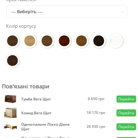
Колір корпусу
Пов'язані товари
6 650
грн
Тумба Вега Щит
Перейти
18 170
грн
Комод Вега Щит
Перейти
Односпальне Ліжко Діана
26 930
грн
Перейти
Щит