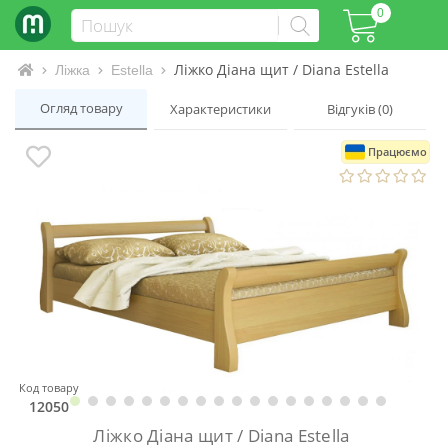
0
Ліжко Діана щит / Diana Estella
Інтернет-магазин матраців та ліжок
Ліжка
Estella
Огляд товару
Характеристики
Відгуків (0)
Працюємо
Код товару
12050
Ліжко Діана щит / Diana Estella