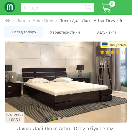
0
Ліжко Далі Люкс Arbor Drev з бука 
Інтернет-магазин матраців та ліжок
Ліжка
Arbor Drev
Огляд товару
Характеристики
Відгуків (4)
Працюємо
Код товару
10651
Ліжко Далі Люкс Arbor Drev з бука з пм