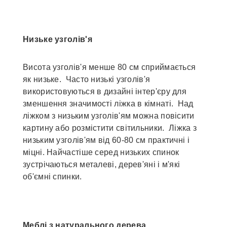
Низьке узголів'я
Висота узголів'я менше 80 см сприймається
як низьке. Часто низькі узголів'я
використовуються в дизайні інтер'єру для
зменшення значимості ліжка в кімнаті. Над
ліжком з низьким узголів'ям можна повісити
картину або розмістити світильники. Ліжка з
низьким узголів'ям від 60-80 см практичні і
міцні. Найчастіше серед низьких спинок
зустрічаються металеві, дерев'яні і м'які
об'ємні спинки.
Меблі з натурального дерева