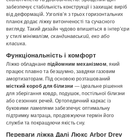
забезпечує стабільність конструкції і захищає виріб
від деформацій. Узголів’я з трьох горизонтальних
планок додає ліжку витонченості та сучасного
вигляду. Такий дизайн чудово впишеться в інтер’єри
у стилі
мінімалізм, скандинавський, еко або
класика
.
Функціональність і комфорт
Ліжко обладнане
підйомним механізмом
, який
працює плавно та безшумно, завдяки газовим
амортизаторам. Під основою розташований
місткий короб для білизни
— ідеальне рішення
для зберігання ковдр, подушок, постільної білизни
або сезонних речей. Ортопедичний каркас із
буковими ламелями забезпечує оптимальну
підтримку матраца, продовжуючи термін його
служби та покращуючи якість сну.
Переваги ліжка Далі Люкс Arbor Drev