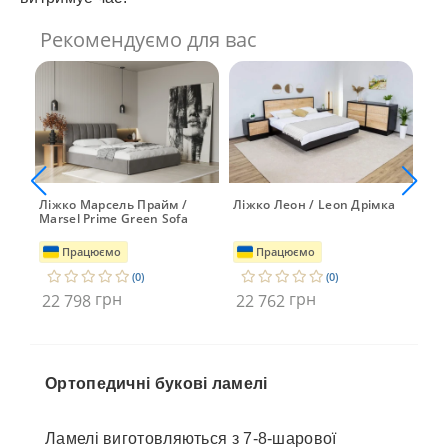
Рекомендуємо для вас
Ліжко Марсель Прайм /
Ліжко Леон / Leon Дрімка
Ліж
n
Marsel Prime Green Sofa
Працюємо
Працюємо
(0)
(0)
грн
грн
22 798
22 762
22
Ортопедичні букові ламелі
Ламелі виготовляються з 7-8-шарової