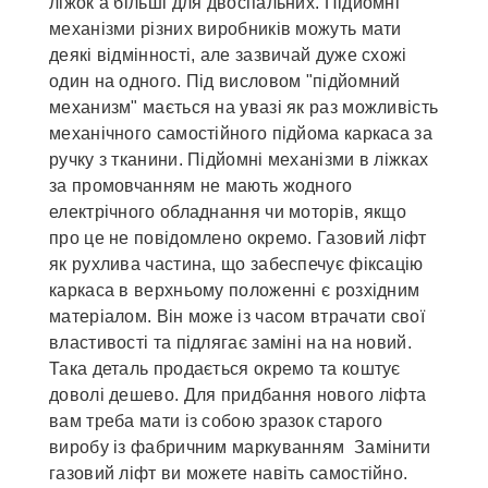
ліжок а більші для двоспальних. Підйомні
механізми різних виробників можуть мати
деякі відмінності, але зазвичай дуже схожі
один на одного. Під висловом "підйомний
механизм" мається на увазі як раз можливість
механічного самостійного підйома каркаса за
ручку з тканини. Підйомні механізми в ліжках
за промовчанням не мають жодного
електрічного обладнання чи моторів, якщо
про це не повідомлено окремо. Газовий ліфт
як рухлива частина, що забеспечує фіксацію
каркаса в верхньому положенні є розхідним
матеріалом. Він може із часом втрачати свої
властивості та підлягає заміні на на новий.
Така деталь продається окремо та коштує
доволі дешево. Для придбання нового ліфта
вам треба мати із собою зразок старого
виробу із фабричним маркуванням Замінити
газовий ліфт ви можете навіть самостійно.