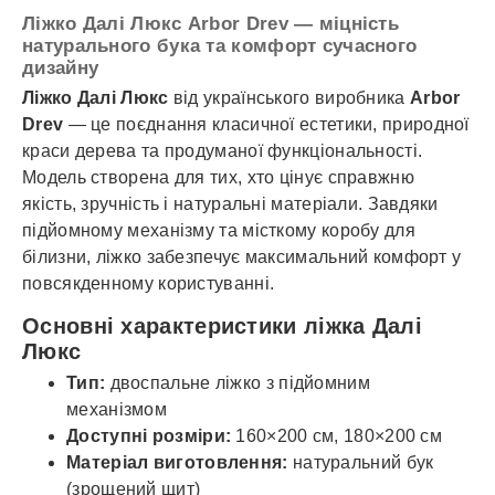
Ліжко Далі Люкс Arbor Drev — міцність
натурального бука та комфорт сучасного
дизайну
Ліжко Далі Люкс
від українського виробника
Arbor
Drev
— це поєднання класичної естетики, природної
краси дерева та продуманої функціональності.
Модель створена для тих, хто цінує справжню
якість, зручність і натуральні матеріали. Завдяки
підйомному механізму та місткому коробу для
білизни, ліжко забезпечує максимальний комфорт у
повсякденному користуванні.
Основні характеристики ліжка Далі
Люкс
Тип:
двоспальне ліжко з підйомним
механізмом
Доступні розміри:
160×200 см, 180×200 см
Матеріал виготовлення:
натуральний бук
(зрощений щит)