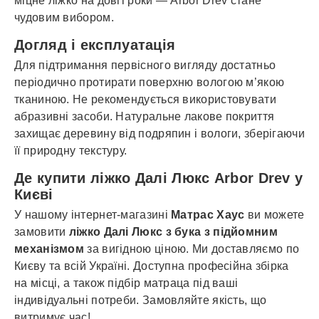
міцне ліжко на довгі роки — Arbor Drev стане
чудовим вибором.
Догляд і експлуатація
Для підтримання первісного вигляду достатньо
періодично протирати поверхню вологою м’якою
тканиною. Не рекомендується використовувати
абразивні засоби. Натуральне лакове покриття
захищає деревину від подряпин і вологи, зберігаючи
її природну текстуру.
Де купити ліжко Далі Люкс Arbor Drev у
Києві
У нашому інтернет-магазині
Матрас Хаус
ви можете
замовити
ліжко Далі Люкс з бука з підйомним
механізмом
за вигідною ціною. Ми доставляємо по
Києву та всій Україні. Доступна професійна збірка
на місці, а також підбір матраца під ваші
індивідуальні потреби. Замовляйте якість, що
витримує час!