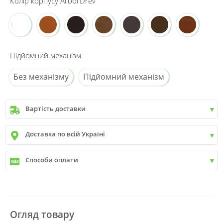
Колір корпусу ArborDrev
Підйомний механізм
Без механізму
Підйомний механізм
Вартість доставки
Київ
до
9999 грн. -
400 грн.
Доставка по всій Україні
Київ
від
9999 грн - БЕЗКОШТОВНО
Київ передмістя +30 грн\км
✓
Нова пошта
Способи оплати
✓
Делівері
✓
Автолюкс
✓
Розрахунок Готівкою
✓
Безготівковий розрахунок
✓
Накладений платіж
✓
Оплата частинами
Огляд товару
✓
Детальніше