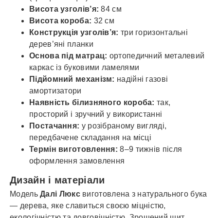
Висота узголів’я:
84 см
Висота короба:
32 см
Конструкція узголів’я:
три горизонтальні
дерев’яні планки
Основа під матрац:
ортопедичний металевий
каркас із буковими ламелями
Підйомний механізм:
надійні газові
амортизатори
Наявність білизняного короба:
так,
просторий і зручний у використанні
Постачання:
у розібраному вигляді,
передбачене складання на місці
Термін виготовлення:
8–9 тижнів після
оформлення замовлення
Дизайн і матеріали
Модель
Далі Люкс
виготовлена з натурального бука
— дерева, яке славиться своєю міцністю,
екологічністю та довговічністю. Зрощений щит