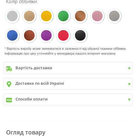
Колір оббивки
* Вартість виробу може змінюватися в залежності від обраної тканини оббивки.
Інформацію про ціну уточнюйте у менеджера нашого інтернет-магазину
Вартість доставки
Київ
до
9999 грн. -
400 грн.
Доставка по всій Україні
Київ
від
9999 грн - БЕЗКОШТОВНО
Київ передмістя +30 грн\км
✓
Нова пошта
Способи оплати
✓
Делівері
✓
Автолюкс
✓
Розрахунок Готівкою
✓
Безготівковий розрахунок
✓
Накладений платіж
✓
Оплата частинами
Огляд товару
✓
Детальніше