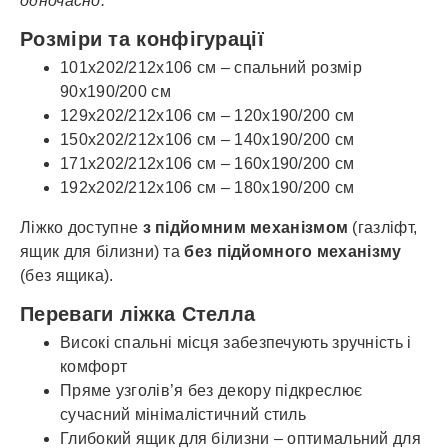
одночасно.
Розміри та конфігурації
101x202/212x106 см – спальний розмір
90x190/200 см
129x202/212x106 см – 120x190/200 см
150x202/212x106 см – 140x190/200 см
171x202/212x106 см – 160x190/200 см
192x202/212x106 см – 180x190/200 см
Ліжко доступне
з підйомним механізмом
(газліфт,
ящик для білизни) та
без підйомного механізму
(без ящика).
Переваги ліжка Стелла
Високі спальні місця забезпечують зручність і
комфорт
Пряме узголів’я без декору підкреслює
сучасний мінімалістичний стиль
Глибокий ящик для білизни – оптимальний для