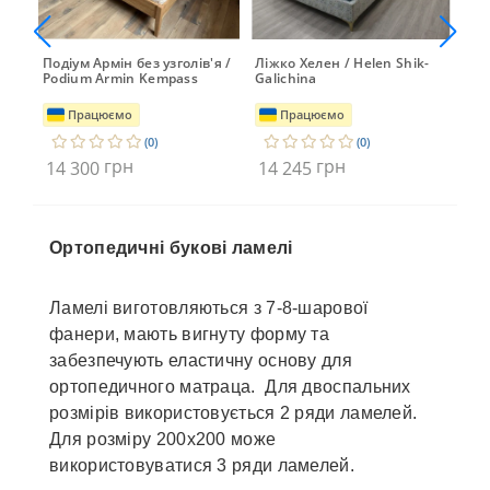
Подіум Армін без узголів'я /
Ліжко Хелен / Helen Shik-
Ліж
ev
Podium Armin Kempass
Galichina
Працюємо
Працюємо
(0)
(0)
грн
грн
14 300
14 245
14
Ортопедичні букові ламелі
Ламелі виготовляються з 7-8-шарової
фанери, мають вигнуту форму та
забезпечують еластичну основу для
ортопедичного матраца. Для двоспальних
розмірів використовується 2 ряди ламелей.
Для розміру 200х200 може
використовуватися 3 ряди ламелей.