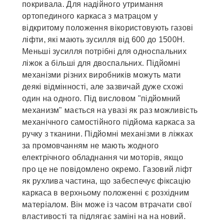
покривала. Для надійного утримання
ортопединого каркаса з матрацом у
відкритому положення вікористовують газові
ліфти, які мають зусилля від 600 до 1500Н.
Меньші зусилля потрібні для односпальних
ліжок а більші для двоспальних. Підйомні
механізми різних виробників можуть мати
деякі відмінності, але зазвичай дуже схожі
один на одного. Під висловом "підйомний
механизм" мається на увазі як раз можливість
механічного самостійного підйома каркаса за
ручку з тканини. Підйомні механізми в ліжках
за промовчанням не мають жодного
електрічного обладнання чи моторів, якщо
про це не повідомлено окремо. Газовий ліфт
як рухлива частина, що забеспечує фіксацію
каркаса в верхньому положенні є розхідним
матеріалом. Він може із часом втрачати свої
властивості та підлягає заміні на на новий.