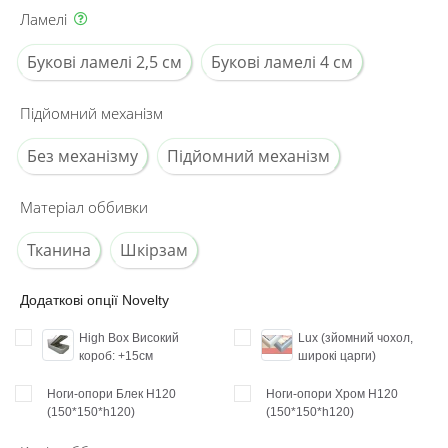
Ламелі
Букові ламелі 2,5 см
Букові ламелі 4 см
Підйомний механізм
Без механізму
Підйомний механізм
Матеріал оббивки
Тканина
Шкірзам
Додаткові опції Novelty
High Box Високий
Lux (зйомний чохол,
короб: +15см
широкі царги)
Ноги-опори Блек H120
Ноги-опори Хром H120
(150*150*h120)
(150*150*h120)