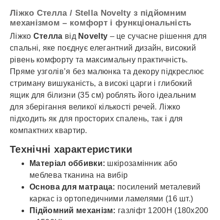
Ліжко Стелла / Stella Novelty з підйомним
механізмом – комфорт і функціональність
Ліжко
Стелла
від
Novelty
– це сучасне рішення для
спальні, яке поєднує елегантний дизайн, високий
рівень комфорту та максимальну практичність.
Пряме узголів’я без малюнка та декору підкреслює
стриману вишуканість, а високі царги і глибокий
ящик для білизни (35 см) роблять його ідеальним
для зберігання великої кількості речей. Ліжко
підходить як для просторих спалень, так і для
компактних квартир.
Технічні характеристики
Матеріал оббивки:
шкірозамінник або
меблева тканина на вибір
Основа для матраца:
посилений металевий
каркас із ортопедичними ламелями (16 шт.)
Підйомний механізм:
газліфт 1200Н (180x200