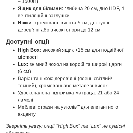
– 1500Н)
Ящик для білизни:
глибина 20 см, дно HDF, 4
вентиляційні заглушки
Ніжки:
хромовані, висота 5 см; доступні
дерев’яні або високі опори до 12 см
Доступні опції
High Box:
високий ящик +15 см для подвійної
місткості
Lux:
знімний чохол на коробі та широкі царги
(6 см)
Варіанти ніжок: дерев’яні (ясень світлий/
темний), хромовані або металеві високі
Удосконалена підтримка матраца: 21 або 24
ламелі
Меблеві стрази на узголів’ї для елегантного
акценту
Зверніть увагу: опції "High Box" та "Lux" не сумісні