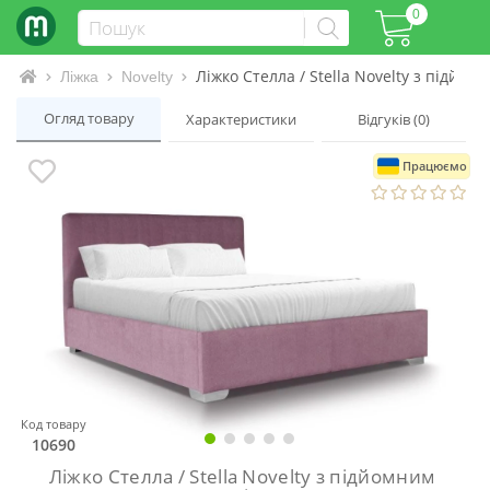
0
Ліжко Стелла / Stella Novelty з підйо
Інтернет-магазин матраців та ліжок
Ліжка
Novelty
Огляд товару
Характеристики
Відгуків (0)
Працюємо
Код товару
10690
Ліжко Стелла / Stella Novelty з підйомним