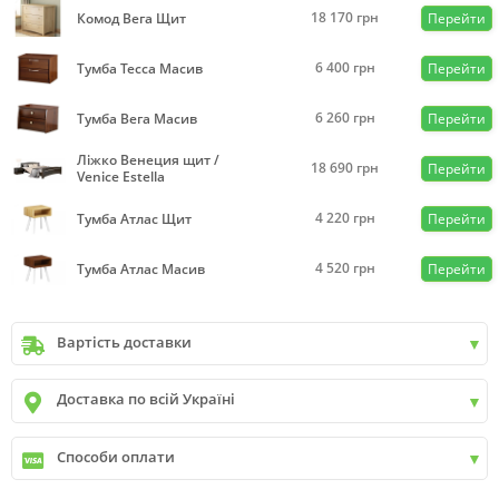
18 170
грн
Комод Вега Щит
Перейти
6 400
грн
Тумба Тесса Масив
Перейти
6 260
грн
Тумба Вега Масив
Перейти
Ліжко Венеция щит /
18 690
грн
Перейти
Venice Estella
4 220
грн
Тумба Атлас Щит
Перейти
4 520
грн
Тумба Атлас Масив
Перейти
Вартість доставки
Київ
до
9999 грн. -
400 грн.
Доставка по всій Україні
Київ
від
9999 грн - БЕЗКОШТОВНО
Київ передмістя +30 грн\км
✓
Нова пошта
Способи оплати
✓
Делівері
✓
Автолюкс
✓
Розрахунок Готівкою