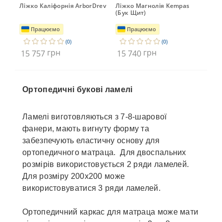
Ліжко Каліфорнія ArborDrev
Ліжко Магнолія Kempas
Ліж
(Бук Щит)
Mat
Працюємо
Працюємо
(0)
(0)
грн
грн
15 757
15 740
15
Ортопедичні букові ламелі
Ламелі виготовляються з 7-8-шарової
фанери, мають вигнуту форму та
забезпечують еластичну основу для
ортопедичного матраца. Для двоспальних
розмірів використовується 2 ряди ламелей.
Для розміру 200х200 може
використовуватися 3 ряди ламелей.
Ортопедичний каркас для матраца може мати