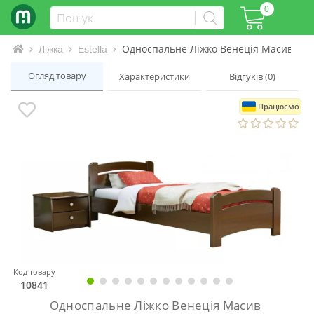
0
Односпальне Ліжко Венеція Масив
Інтернет-магазин матраців та ліжок
Ліжка
Estella
Огляд товару
Характеристики
Відгуків (0)
Працюємо
Код товару
10841
Односпальне Ліжко Венеція Масив