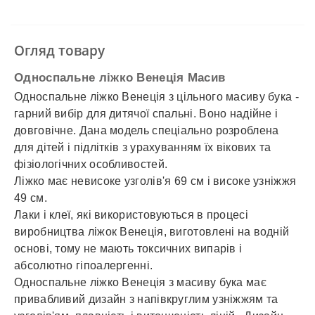
✓
Безготівковий розрахунок
✓
Накладений платіж
✓
Оплата частинами
Огляд товару
✓
Детальніше
Односпальне ліжко Венеція Масив
Односпальне ліжко Венеція з цільного масиву бука -
гарний вибір для дитячої спальні. Воно надійне і
довговічне. Дана модель спеціально розроблена
для дітей і підлітків з урахуванням їх вікових та
фізіологічних особливостей.
Ліжко має невисоке узголів'я 69 см і високе узніжжя
49 см.
Лаки і клеї, які використовуються в процесі
виробництва ліжок Венеція, виготовлені на водній
основі, тому не мають токсичних випарів і
абсолютно гіпоалергенні.
Односпальне ліжко Венеція з масиву бука має
привабливий дизайн з напівкруглим узніжжям та