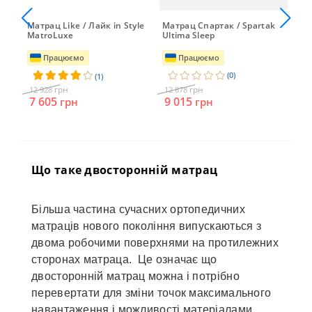
Матрац Like / Лайк in Style
Матрац Спартак / Spartak
Ор
MatroLuxe
Ultima Sleep
Лот
Bra
Працюємо
Працюємо
(0)
(1)
грн
грн
12 928
12 878
12
7 605
9 015
грн
грн
Що таке двосторонній матрац
Більша частина сучасних ортопедичних
матраців нового покоління випускаються з
двома робочими поверхнями на протилежних
сторонах матраца. Це означає що
двосторонній матрац можна і потрібно
перевертати для зміни точок максимального
навантаження і можливості матеріалами