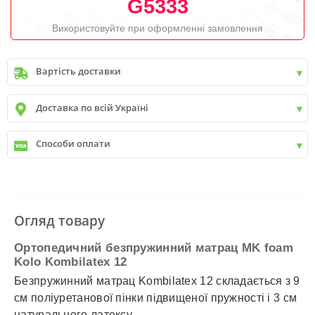
G5333
Використовуйте при оформленні замовлення
Вартість доставки
Київ
до
9999 грн. -
400 грн.
Доставка по всій Україні
Київ
від
9999 грн - БЕЗКОШТОВНО
Київ передмістя +30 грн\км
✓
Нова пошта
Способи оплати
✓
Делівері
✓
Автолюкс
✓
Розрахунок Готівкою
✓
Безготівковий розрахунок
✓
Накладений платіж
✓
Оплата частинами
Огляд товару
✓
Детальніше
Ортопедичний безпружинний матрац MK foam
Kolo Kombilatex 12
Безпружинний матрац Kombilatex 12 складається з 9
см поліуретанової пінки підвищеної пружності і 3 см
натурального латексу.