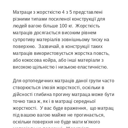
Матраци з жорсткістю 4 з 5 представлені
різними типами посиленої конструкції для
людей вагою більше 100 кг. Жорсткість
матраців досягається високим рівнем
супротиву матеріалів зовнішньому тиску на
поверхню. Зазвичай, в конструкції таких
матраців використовується жорстка повсть,
або кокосова койра, або інші матеріали з
високою щільністю і низькою еластичністю.
Для ортопедичних матраців даної групи часто
створюється ілюзія жорсткості, оскільки в
дійсності глибина прогину матраца може бути
точно така ж, як і в матраці середньої
жорсткості. У вас буде враження, що матрац
під вашою вагою майже не прогинається,
оскільки поверхня не буде мати м'якого