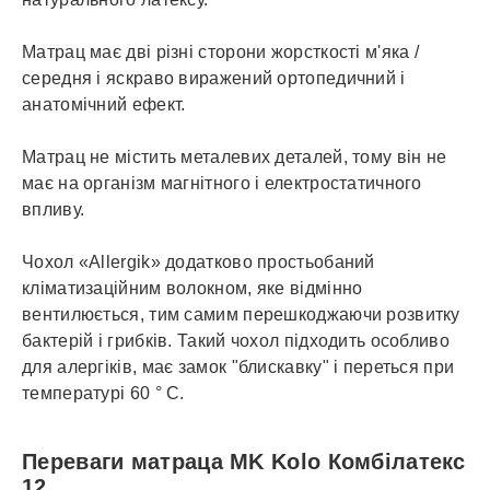
Матрац має дві різні сторони жорсткості м'яка /
середня і яскраво виражений ортопедичний і
анатомічний ефект.
Матрац не містить металевих деталей, тому він не
має на організм магнітного і електростатичного
впливу.
Чохол «Аllergik» додатково простьобаний
кліматизаційним волокном, яке відмінно
вентилюється, тим самим перешкоджаючи розвитку
бактерій і грибків. Такий чохол підходить особливо
для алергіків, має замок "блискавку" і переться при
температурі 60 ° С.
Переваги матраца MK Kolo Комбілатекс
12