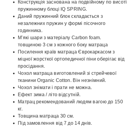
Конструкція заснована на подвійному по висоті
пружинному блоці IQ SPRING.
Даний пружинний блок складається з
незалежних пружин у формі пісочного
годинника.
М'які шари з матеріалу Carbon foam.
товщиною 3 см з кожного боку матраца
Посилення країв матраца Єврокаркасом з
міцної жорсткої ортопедичної піни оберігає від
просідання.
Чохол матраца виготовлений зі стрейчевої
тканини Organic Cotton. Він незнімний.
Чохол знімати і прати не можна.
Ефект зима / літо відсутній.
Матрац рекомендований людям вагою до 150
кг.
Товщина матраца 30 см.
Під замовлення від 7 до 14 днів.