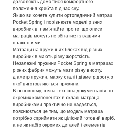
дозволяють домогтися комфортного
положення хребта під час сну.
Якщо ви хочете купити ортопедичний матрац
Pocket Spring і порівнюєте моделі різних
виробників, пам'ятайте про те, що описи
матраців можуть не збігатися з вашими
враженнями.
Матраци на пружинних блоках від різних
виробників мають різну жорсткість.
Незалежні пружини Pocket Spring в матрацах
різних фабрик можуть мати різну висоту,
діаметр пружин, марку сталі і діаметр дроту, з
якої виготовляються пружини.
В основному, точна технічна документація по
окремих компонентах в складі матраца
виробниками практично не надається,
пояснюється це тим, що модель матраца
потрібно сприймати як цілісний готовий виріб,
а не як набір окремих деталей і елементів.