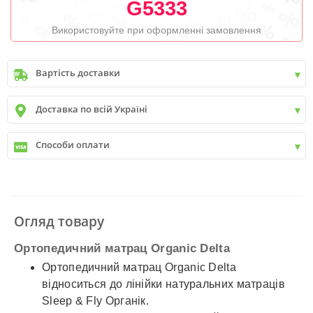
G5333
Використовуйте при оформленні замовлення
Вартість доставки
Київ
до
9999 грн. -
400 грн.
Доставка по всій Україні
Київ
від
9999 грн - БЕЗКОШТОВНО
Київ передмістя +30 грн\км
✓
Нова пошта
Способи оплати
✓
Делівері
✓
Автолюкс
✓
Розрахунок Готівкою
✓
Безготівковий розрахунок
✓
Накладений платіж
✓
Оплата частинами
Огляд товару
✓
Детальніше
Ортопедичний матрац Organic Delta
Ортопедичний матрац Organic Delta
відноситься до лінійки натуральних матраців
Sleep & Fly Органік.