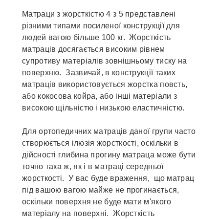
Матраци з жорсткістю 4 з 5 представлені
різними типами посиленої конструкції для
людей вагою більше 100 кг. Жорсткість
матраців досягається високим рівнем
супротиву матеріалів зовнішньому тиску на
поверхню. Зазвичай, в конструкції таких
матраців використовується жорстка повсть,
або кокосова койра, або інші матеріали з
високою щільністю і низькою еластичністю.
Для ортопедичних матраців даної групи часто
створюється ілюзія жорсткості, оскільки в
дійсності глибина прогину матраца може бути
точно така ж, як і в матраці середньої
жорсткості. У вас буде враження, що матрац
під вашою вагою майже не прогинається,
оскільки поверхня не буде мати м'якого
матеріалу на поверхні. Жорсткість