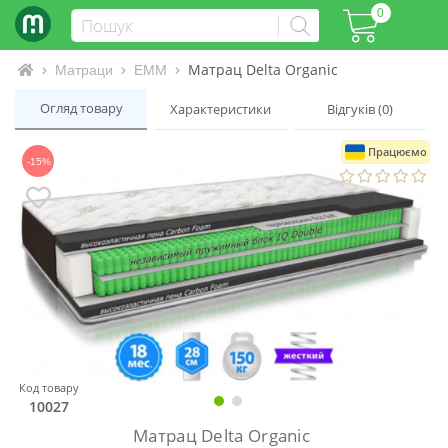
0
Матрац Delta Organic
Інтернет-магазин матраців та ліжок
Матраци
EMM
Огляд товару
Характеристики
Відгуків (0)
Працюємо
-15%
Код товару
10027
Матрац Delta Organic