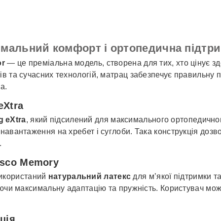
симальний комфорт і ортопедична підтр
or
— це преміальна модель, створена для тих, хто цінує з
в та сучасних технологій, матрац забезпечує правильну п
а.
eXtra
 eXtra
, який підсилений для максимального ортопедично
навантаження на хребет і суглоби. Така конструкція дозво
.
isco Memory
 використаний
натуральний латекс
для м’якої підтримки т
уючи максимальну адаптацію та пружність. Користувач мо
ція