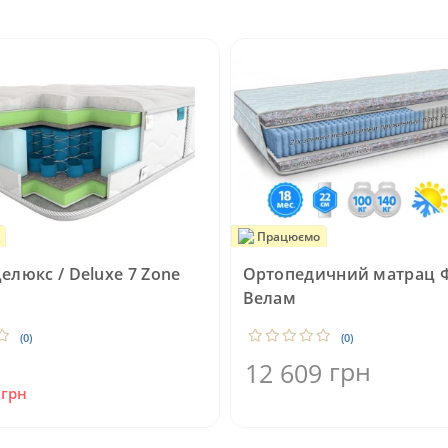
Працюємо
елюкс / Deluxe 7 Zone
Ортопедичний матрац 
Велам
(0)
(0)
грн
12 609
3
грн