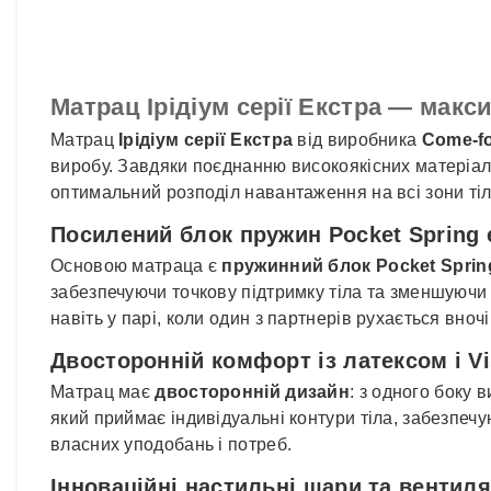
Матрац Ірідіум серії Екстра — мак
Матрац
Ірідіум серії Екстра
від виробника
Come-f
виробу. Завдяки поєднанню високоякісних матеріалі
оптимальний розподіл навантаження на всі зони тіл
Посилений блок пружин Pocket Spring 
Основою матраца є
пружинний блок Pocket Spring
забезпечуючи точкову підтримку тіла та зменшуючи 
навіть у парі, коли один з партнерів рухається вночі
Двосторонній комфорт із латексом і V
Матрац має
двосторонній дизайн
: з одного боку
який приймає індивідуальні контури тіла, забезпеч
власних уподобань і потреб.
Інноваційні настильні шари та вентиля