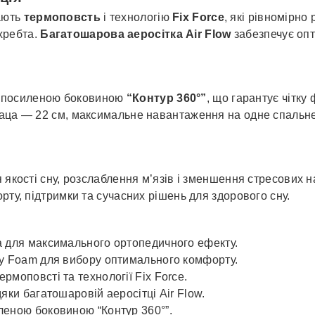
ають
термоповсть
і технологію
Fix Force
, які рівномірн
хребта.
Багатошарова аеросітка Air Flow
забезпечує оп
 посиленою боковиною
“Контур 360°”
, що гарантує чітку 
раца — 22 см, максимальне навантаження на одне спальне
 якості сну, розслаблення м’язів і зменшення стресових н
рту, підтримки та сучасних рішень для здорового сну.
a для максимального ортопедичного ефекту.
ry Foam для вибору оптимального комфорту.
рмоповсті та технології Fix Force.
яки багатошаровій аеросітці Air Flow.
леною боковиною “Контур 360°”.