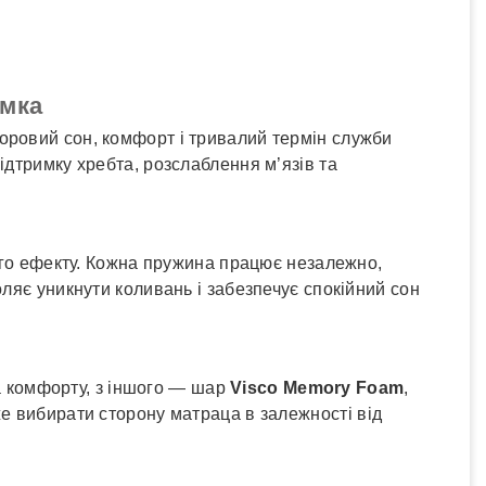
✓
Детальніше
имка
доровий сон, комфорт і тривалий термін служби
ідтримку хребта, розслаблення м’язів та
го ефекту. Кожна пружина працює незалежно,
ляє уникнути коливань і забезпечує спокійний сон
а комфорту, з іншого — шар
Visco Memory Foam
,
же вибирати сторону матраца в залежності від