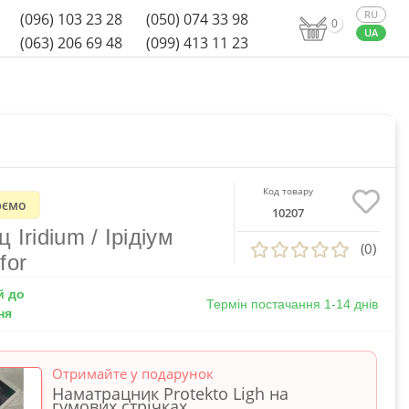
(096) 103 23 28
(050) 074 33 98
0
(063) 206 69 48
(099) 413 11 23
Код товару
ємо
10207
 Iridium / Ірідіум
(0)
for
й до
Термін постачання 1-14 днів
ня
Отримайте у подарунок
Наматрацник Protekto Ligh на
гумових стрічках