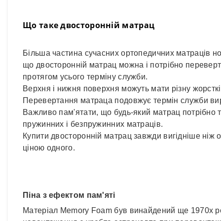
Що таке двосторонній матрац
Більша частина сучасних ортопедичних матраців н
що двосторонній матрац можна і потрібно переверт
протягом усього терміну служби.
Верхня і нижня поверхня можуть мати різну жорсткі
Перевертання матраца подовжує термін служби вир
Важливо пам'ятати, що будь-який матрац потрібно та
пружинних і безпружинних матраців.
Купити двосторонній матрац завжди вигідніше ніж од
ціною одного.
Піна з ефектом пам'яті
Матеріал Memory Foam був винайдений ще 1970х ро