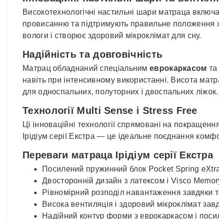
Високотехнологічні настильні шари матраца включ
провисанню та підтримують правильне положення 
вологи і створює здоровий мікроклімат для сну.
Надійність та довговічність
Матрац обладнаний спеціальним
еврокаркасом
та
навіть при інтенсивному використанні. Висота мат
для односпальних, полуторних і двоспальних ліжок.
Технології Multi Sense і Stress Free
Ці інноваційні технології спрямовані на покращення
Ірідіум серії Екстра — це ідеальне поєднання комфо
Переваги матраца Ірідіум серії Екстра
Посилений пружинний блок Pocket Spring eXtr
Двосторонній дизайн з латексом і Visco Memo
Рівномірний розподіл навантаження завдяки те
Висока вентиляція і здоровий мікроклімат завд
Надійний контур форми з еврокаркасом і поси