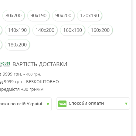
80x200
90x190
90x200
120x190
140x190
140x200
160x190
160x200
180x200
ВАРТІСТЬ ДОСТАВКИ
о
9999 грн. -
400 грн.
ід
9999 грн - БЕЗКОШТОВНО
ередмістя +30 грн\км
Способи оплати
авка по всій Україні
✓
Розрахунок Готівкою
пошта
✓
Безготівковий розрахунок
рі
✓
Накладений платіж
юкс
✓
Оплата частинами