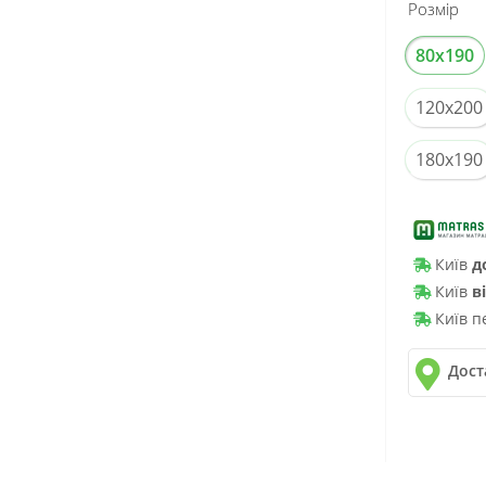
Розмір
80x190
120x200
180x190
Київ
д
Київ
в
Київ п
Дост
✓
Нова 
✓
Деліве
✓
Автол