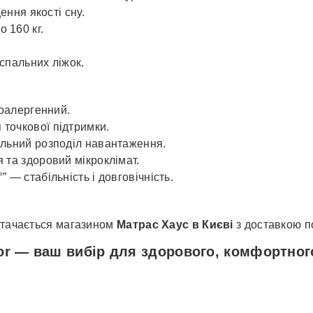
ення якості сну.
 160 кг.
спальних ліжок.
поалергенний.
точкової підтримки.
альний розподіл навантаження.
 та здоровий мікроклімат.
 — стабільність і довговічність.
остачається магазином
Матрас Хаус в Києві
з доставкою по
-for — ваш вибір для здорового, комфортно