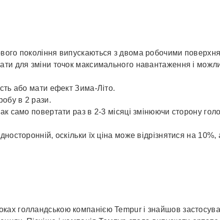
ового покоління випускаються з двома робочими поверхн
ати для зміни точок максимального навантаження і можли
сть або мати ефект Зима-Літо.
обу в 2 рази.
к само повертати раз в 2-3 місяці змінюючи сторону голов
носторонній, оскільки їх ціна може відрізнятися на 10%, 
ках голландською компанією Tempur і знайшов застосуван