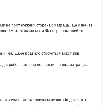
ями на протилежних сторонах матраца. Це означає
вості матеріалами мати більш рівномірний знос
и і ніг. Дане правило стосується всіх типів
а дві робочі сторони це практично два матрац за
ня в сидіннях американських шатлів для зняття