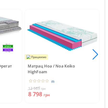
Працюємо
Фрегат
Матрац Ноа / Noa Keiko
М
HighFoam
L
(0)
12 569
грн
8 798
грн