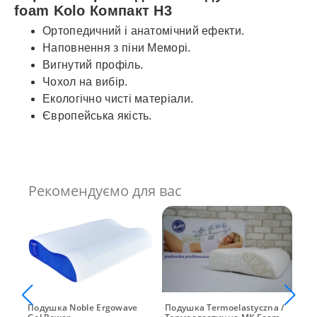
foam Kolo Компакт H3
Ортопедичний і анатомічний ефекти.
Наповнення з піни Меморі.
Вигнутий профіль.
Чохол на вибір.
Екологічно чисті матеріали.
Європейська якість.
Рекомендуємо для вас
 H3
Подушка Noble Ergowave
Подушка Termoelastyczna /
Под