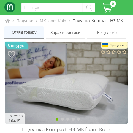
0
Подушка Kompact H3 MK foam
Інтернет-магазин матраців та ліжок
Подушки
MK foam Kolo
Огляд товару
Характеристики
Відгуків (0)
Працюємо
В шоурумі
Код товару
10415
Подушка Kompact H3 MK foam Kolo