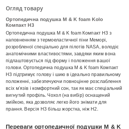
✓
Оплата частинами
Огляд товару
✓
Детальніше
Ортопедична подушка M & K foam Kolo
Компакт H3
Ортопедична подушка M & K foam Компакт H3 з
наповненням з термоеластичної піни Меморі,
розробленої спеціально для пілотів NASA, володіє
анатомічними властивостями, завдяки яким вона
підлаштовується під форму і положення вашої
голови. Ортопедична подушка M & K foam Компакт
H3 підтримує голову і шию в ідеально правильному
положенні, забезпечуючи повноцінне розслаблення
всіх м'язів і комфортний сон, так як має спеціальний
вигнутий профіль. Чохол (на вибір) оснащений
змійкою, яка дозволяє легко його знімати для
прання. Версія Н3 більш жорстка, ніж Н2.
Переваги ортопедичної подушки M & K