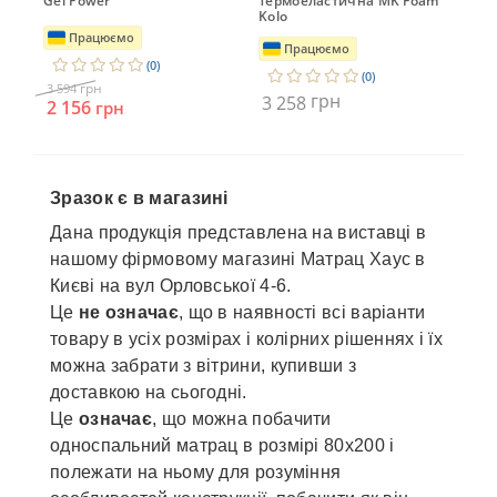
Gel Power
Термоеластична MK Foam
Kol
Kolo
Працюємо
Працюємо
(0)
(0)
грн
3 594
3 
грн
3 258
2 156
грн
Зразок є в магазині
Дана продукція представлена ​​на виставці в
нашому фірмовому магазині Матрац Хаус в
Києві на вул Орловської 4-6.
Це
не означає
, що в наявності всі варіанти
товару в усіх розмірах і колірних рішеннях і їх
можна забрати з вітрини, купивши з
доставкою на сьогодні.
Це
означає
, що можна побачити
односпальний матрац в розмірі 80х200 і
полежати на ньому для розуміння